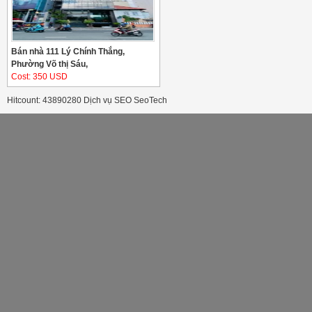
Bán nhà 111 Lý Chính Thắng,
Phường Võ thị Sáu,
Cost: 350 USD
Hitcount: 43890280
Dịch vụ SEO
SeoTech