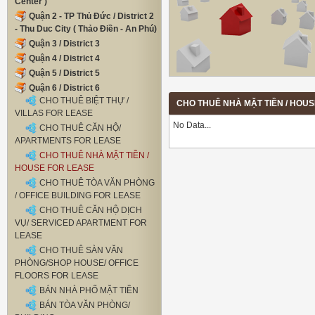
Center )
Quận 2 - TP Thủ Đức / District 2
- Thu Duc City ( Thảo Điền - An Phú)
Quận 3 / District 3
Quận 4 / District 4
Quận 5 / District 5
Quận 6 / District 6
CHO THUÊ BIỆT THỰ /
CHO THUÊ NHÀ MẶT TIỀN / HOUSE 
VILLAS FOR LEASE
No Data...
CHO THUÊ CĂN HỘ/
APARTMENTS FOR LEASE
CHO THUÊ NHÀ MẶT TIỀN /
HOUSE FOR LEASE
CHO THUÊ TÒA VĂN PHÒNG
/ OFFICE BUILDING FOR LEASE
CHO THUÊ CĂN HỘ DỊCH
VỤ/ SERVICED APARTMENT FOR
LEASE
CHO THUÊ SÀN VĂN
PHÒNG/SHOP HOUSE/ OFFICE
FLOORS FOR LEASE
BÁN NHÀ PHỐ MẶT TIỀN
BÁN TÒA VĂN PHÒNG/