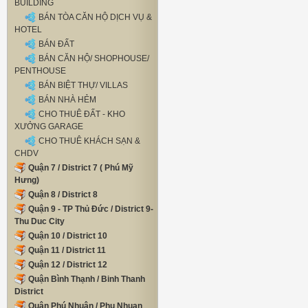
BUILDING
BÁN TÒA CĂN HỘ DỊCH VỤ &
HOTEL
BÁN ĐẤT
BÁN CĂN HỘ/ SHOPHOUSE/
PENTHOUSE
BÁN BIỆT THỰ/ VILLAS
BÁN NHÀ HẺM
CHO THUÊ ĐẤT - KHO
XƯỞNG GARAGE
CHO THUÊ KHÁCH SẠN &
CHDV
Quận 7 / District 7 ( Phú Mỹ
Hưng)
Quận 8 / District 8
Quận 9 - TP Thủ Đức / District 9-
Thu Duc City
Quận 10 / District 10
Quận 11 / District 11
Quận 12 / District 12
Quận Bình Thạnh / Binh Thanh
District
Quận Phú Nhuận / Phu Nhuan