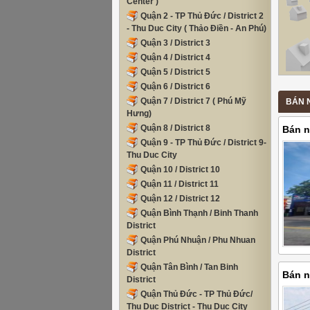
Center )
Quận 2 - TP Thủ Đức / District 2
- Thu Duc City ( Thảo Điền - An Phú)
Quận 3 / District 3
Quận 4 / District 4
Quận 5 / District 5
Quận 6 / District 6
Quận 7 / District 7 ( Phú Mỹ
BÁN N
Hưng)
Quận 8 / District 8
Bán n
Quận 9 - TP Thủ Đức / District 9-
Thành
Thu Duc City
Quận 10 / District 10
Quận 11 / District 11
Quận 12 / District 12
Quận Bình Thạnh / Binh Thanh
District
Quận Phú Nhuận / Phu Nhuan
District
Quận Tân Bình / Tan Binh
Bán n
District
Thành
Quận Thủ Đức - TP Thủ Đức/
Thu Duc District - Thu Duc City