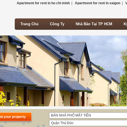
Apartment for rent in ho chi minh
|
Apartment for rent in saigon
|
V
Trang Chủ
Công Ty
Nhà Bán Tại TP HCM
K
Trang Chủ
Công Ty
Nhà Bán Tại TP HCM
K
nd your property