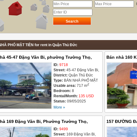
HÀ PHỐ MẶT TIỀN for rent in Quận Thủ Đức
hà 45-47 Đặng Văn Bi, phường Trường Thọ,
Bán nhà 160 K
 phố Thủ Đức, diện tích 717m2, giá bán 135 tỷ
ID:
9718
Thành phố Thủ 
Street:
45-47 Đặng Văn Bi,
phường Trường Thọ
District:
Quận Thủ Đức
Type:
BÁN NHÀ PHỐ MẶT
2
TIỀN
Usable area:
717 m
Bedroom:
8
Rental/Month:
135 USD
Status:
09/05/2025
More »
hà 169 Đặng Văn Bi, Phường Trường Thọ,
157 ĐƯỜNG ĐẶ
 Phố Thủ Đức, diện tích 307 m², giá bán 57 tỷ
ID:
9499
- GIÁ BÁN 72 
Street:
169 Đặng Văn Bi,