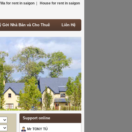
illa for rent in saigon
|
House for rent in saigon
ý Gởi Nhà Bán và Cho Thuê
Liên Hệ
ý Gởi Nhà Bán và Cho Thuê
Liên Hệ
Support online
Mr TONY TÚ