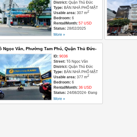
Phường Trường Thọ
District:
Quận Thủ Đức
Type:
BÁN NHÀ PHỐ MẶT
2
TIỀN
Usable area:
307 m
Bedroom:
6
Rental/Month:
57 USD
Status:
28/02/2025
More »
ô Ngọc Vân, Phường Tam Phú, Quận Thủ Đức-
 X 35m - Bán Giá 35 Tỷ
ID:
9036
Street:
Tô Ngọc Vân
District:
Quận Thủ Đức
Type:
BÁN NHÀ PHỐ MẶT
2
TIỀN
Usable area:
377 m
Bedroom:
6
Rental/Month:
36 USD
Status:
24/08/2024- Đang
Giao Dịch
More »