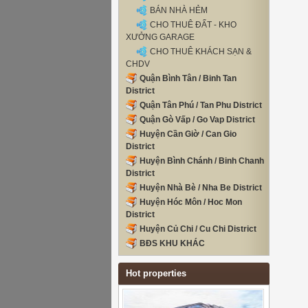
BÁN NHÀ HẺM
CHO THUÊ ĐẤT - KHO
XƯỞNG GARAGE
CHO THUÊ KHÁCH SẠN &
CHDV
Quận Bình Tân / Binh Tan
District
Quận Tân Phú / Tan Phu District
Quận Gò Vấp / Go Vap District
Huyện Cần Giờ / Can Gio
District
Huyện Bình Chánh / Binh Chanh
District
Huyện Nhà Bè / Nha Be District
Huyện Hóc Môn / Hoc Mon
District
Huyện Củ Chi / Cu Chi District
BĐS KHU KHÁC
Hot properties