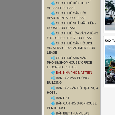
CHO THUÊ BIỆT THỰ /
VILLAS FOR LEASE
CHO THUÊ CĂN HỘ/
APARTMENTS FOR LEASE
CHO THUÊ NHÀ MẶT TIỀN /
HOUSE FOR LEASE
CHO THUÊ TÒA VĂN PHÒNG
/ OFFICE BUILDING FOR LEASE
542 T
CHO THUÊ CĂN HỘ DỊCH
13,5m
VỤ/ SERVICED APARTMENT FOR
LEASE
CHO THUÊ SÀN VĂN
PHÒNG/SHOP HOUSE/ OFFICE
FLOORS FOR LEASE
BÁN NHÀ PHỐ MẶT TIỀN
BÁN TÒA VĂN PHÒNG/
BUILDING
BÁN TÒA CĂN HỘ DỊCH VỤ &
HOTEL
BÁN ĐẤT
BÁN CĂN HỘ/ SHOPHOUSE/
PENTHOUSE
BÁN BIỆT THỰ/ VILLAS