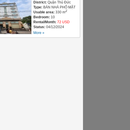
phường Bình Thọ
District:
Quận Thủ Đức
Type:
BÁN NHÀ PHỐ MẶT
2
TIỀN
Usable area:
330 m
Bedroom:
10
Rental/Month:
72 USD
Status:
04/12/2024
More »