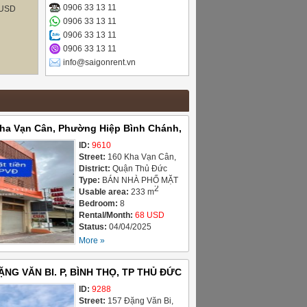
0906 33 13 11
USD
0906 33 13 11
0906 33 13 11
0906 33 13 11
info@saigonrent.vn
ha Vạn Cân, Phường Hiệp Bình Chánh,
Đức, diện tích 233,6m², giá bán 68 tỷ
ID:
9610
Street:
160 Kha Vạn Cân,
Phường Hiệp Bình Chánh
District:
Quận Thủ Đức
Type:
BÁN NHÀ PHỐ MẶT
2
TIỀN
Usable area:
233 m
Bedroom:
8
Rental/Month:
68 USD
Status:
04/04/2025
More »
NG VĂN BI. P, BÌNH THỌ, TP THỦ ĐỨC
TỶ
ID:
9288
Street:
157 Đặng Văn Bi,