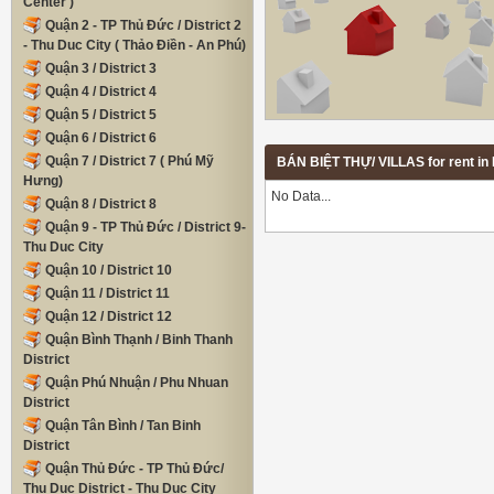
Center )
Quận 2 - TP Thủ Đức / District 2
- Thu Duc City ( Thảo Điền - An Phú)
Quận 3 / District 3
Quận 4 / District 4
Quận 5 / District 5
Quận 6 / District 6
Quận 7 / District 7 ( Phú Mỹ
BÁN BIỆT THỰ/ VILLAS for rent in
Hưng)
No Data...
Quận 8 / District 8
Quận 9 - TP Thủ Đức / District 9-
Thu Duc City
Quận 10 / District 10
Quận 11 / District 11
Quận 12 / District 12
Quận Bình Thạnh / Binh Thanh
District
Quận Phú Nhuận / Phu Nhuan
District
Quận Tân Bình / Tan Binh
District
Quận Thủ Đức - TP Thủ Đức/
Thu Duc District - Thu Duc City