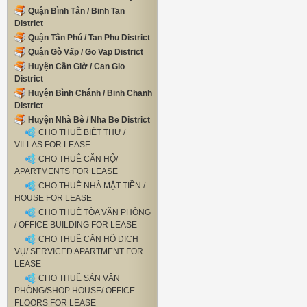
Quận Bình Tân / Binh Tan
District
Quận Tân Phú / Tan Phu District
Quận Gò Vấp / Go Vap District
Huyện Cần Giờ / Can Gio
District
Huyện Bình Chánh / Binh Chanh
District
Huyện Nhà Bè / Nha Be District
CHO THUÊ BIỆT THỰ /
VILLAS FOR LEASE
CHO THUÊ CĂN HỘ/
APARTMENTS FOR LEASE
CHO THUÊ NHÀ MẶT TIỀN /
HOUSE FOR LEASE
CHO THUÊ TÒA VĂN PHÒNG
/ OFFICE BUILDING FOR LEASE
CHO THUÊ CĂN HỘ DỊCH
VỤ/ SERVICED APARTMENT FOR
LEASE
CHO THUÊ SÀN VĂN
PHÒNG/SHOP HOUSE/ OFFICE
FLOORS FOR LEASE