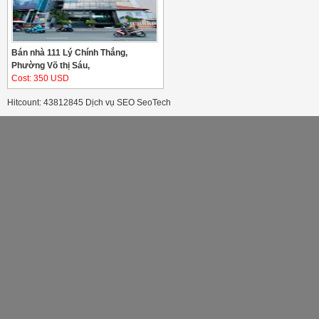
Bán nhà 111 Lý Chính Thắng,
Phường Võ thị Sáu,
Cost: 350 USD
Hitcount: 43812845
Dịch vụ SEO
SeoTech