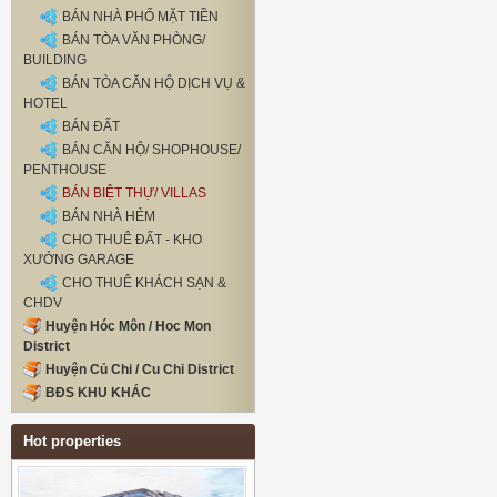
BÁN NHÀ PHỐ MẶT TIỀN
BÁN TÒA VĂN PHÒNG/
BUILDING
BÁN TÒA CĂN HỘ DỊCH VỤ &
HOTEL
BÁN ĐẤT
BÁN CĂN HỘ/ SHOPHOUSE/
PENTHOUSE
BÁN BIỆT THỰ/ VILLAS
BÁN NHÀ HẺM
CHO THUÊ ĐẤT - KHO
XƯỞNG GARAGE
CHO THUÊ KHÁCH SẠN &
CHDV
Huyện Hóc Môn / Hoc Mon
District
Huyện Củ Chi / Cu Chi District
BĐS KHU KHÁC
Hot properties