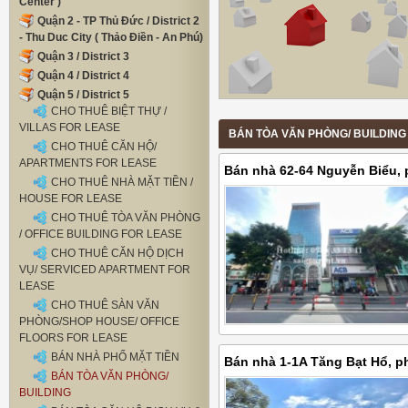
Center )
Quận 2 - TP Thủ Đức / District 2
- Thu Duc City ( Thảo Điền - An Phú)
Quận 3 / District 3
Quận 4 / District 4
Quận 5 / District 5
CHO THUÊ BIỆT THỰ /
VILLAS FOR LEASE
BÁN TÒA VĂN PHÒNG/ BUILDING fo
CHO THUÊ CĂN HỘ/
APARTMENTS FOR LEASE
Bán nhà 62-64 Nguyễn Biểu, 
CHO THUÊ NHÀ MẶT TIỀN /
tích 338,06m2, giá bán 250 tỷ
HOUSE FOR LEASE
CHO THUÊ TÒA VĂN PHÒNG
/ OFFICE BUILDING FOR LEASE
CHO THUÊ CĂN HỘ DỊCH
VỤ/ SERVICED APARTMENT FOR
LEASE
CHO THUÊ SÀN VĂN
PHÒNG/SHOP HOUSE/ OFFICE
FLOORS FOR LEASE
BÁN NHÀ PHỐ MẶT TIỀN
Bán nhà 1-1A Tăng Bạt Hổ, p
BÁN TÒA VĂN PHÒNG/
tích 480m2, giá bán 165 tỷ
BUILDING