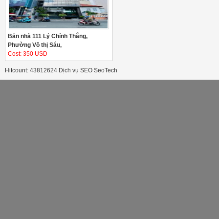
Bán nhà 111 Lý Chính Thắng,
Phường Võ thị Sáu,
Cost: 350 USD
Hitcount: 43812624
Dịch vụ SEO
SeoTech