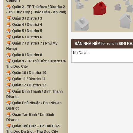
Center )
Quận 2 - TP Thủ Đức / District 2
- Thu Duc City ( Thảo Điền - An Phú)
Quận 3 / District 3
Quận 4 / District 4
Quận 5 / District 5
Quận 6 / District 6
Quận 7 / District 7 ( Phú Mỹ
BÁN NHÀ HẺM for rent in BĐS K
Hưng)
No Data...
Quận 8 / District 8
Quận 9 - TP Thủ Đức / District 9-
Thu Duc City
Quận 10 / District 10
Quận 11 / District 11
Quận 12 / District 12
Quận Bình Thạnh / Binh Thanh
District
Quận Phú Nhuận / Phu Nhuan
District
Quận Tân Bình / Tan Binh
District
Quận Thủ Đức - TP Thủ Đức/
Thu Duc District - Thu Duc City