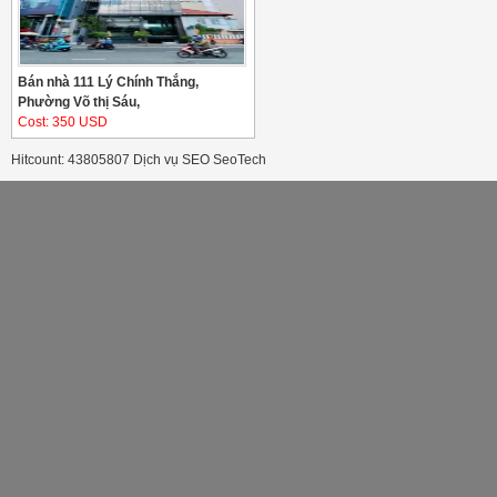
Bán nhà 111 Lý Chính Thắng,
Phường Võ thị Sáu,
Cost: 350 USD
Hitcount: 43805807
Dịch vụ SEO
SeoTech