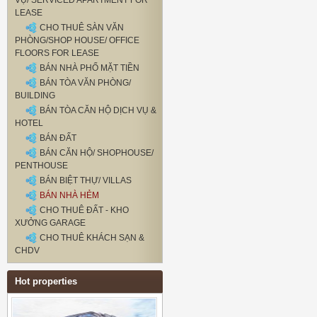
VỤ/ SERVICED APARTMENT FOR
LEASE
CHO THUÊ SÀN VĂN
PHÒNG/SHOP HOUSE/ OFFICE
FLOORS FOR LEASE
BÁN NHÀ PHỐ MẶT TIỀN
BÁN TÒA VĂN PHÒNG/
BUILDING
BÁN TÒA CĂN HỘ DỊCH VỤ &
HOTEL
BÁN ĐẤT
BÁN CĂN HỘ/ SHOPHOUSE/
PENTHOUSE
BÁN BIỆT THỰ/ VILLAS
BÁN NHÀ HẺM
CHO THUÊ ĐẤT - KHO
XƯỞNG GARAGE
CHO THUÊ KHÁCH SẠN &
CHDV
Hot properties