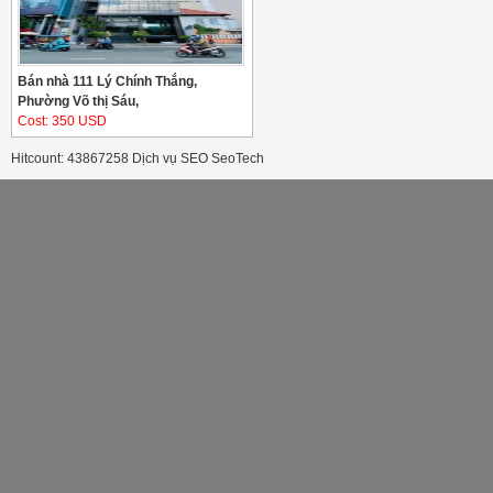
Bán nhà 111 Lý Chính Thắng,
Phường Võ thị Sáu,
Cost: 350 USD
Hitcount: 43867258
Dịch vụ SEO
SeoTech