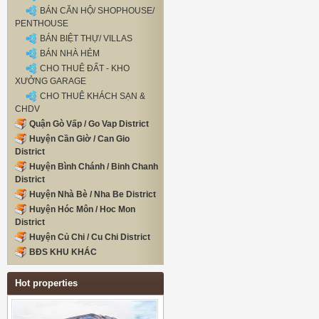
BÁN CĂN HỘ/ SHOPHOUSE/
PENTHOUSE
BÁN BIỆT THỰ/ VILLAS
BÁN NHÀ HẺM
CHO THUÊ ĐẤT - KHO
XƯỞNG GARAGE
CHO THUÊ KHÁCH SẠN &
CHDV
Quận Gò Vấp / Go Vap District
Huyện Cần Giờ / Can Gio
District
Huyện Bình Chánh / Binh Chanh
District
Huyện Nhà Bè / Nha Be District
Huyện Hóc Môn / Hoc Mon
District
Huyện Củ Chi / Cu Chi District
BĐS KHU KHÁC
Hot properties