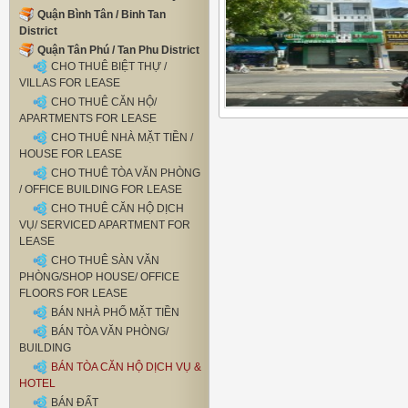
Quận Bình Tân / Binh Tan
District
Quận Tân Phú / Tan Phu District
CHO THUÊ BIỆT THỰ /
VILLAS FOR LEASE
CHO THUÊ CĂN HỘ/
APARTMENTS FOR LEASE
CHO THUÊ NHÀ MẶT TIỀN /
HOUSE FOR LEASE
CHO THUÊ TÒA VĂN PHÒNG
/ OFFICE BUILDING FOR LEASE
CHO THUÊ CĂN HỘ DỊCH
VỤ/ SERVICED APARTMENT FOR
LEASE
CHO THUÊ SÀN VĂN
PHÒNG/SHOP HOUSE/ OFFICE
FLOORS FOR LEASE
BÁN NHÀ PHỐ MẶT TIỀN
BÁN TÒA VĂN PHÒNG/
BUILDING
BÁN TÒA CĂN HỘ DỊCH VỤ &
HOTEL
BÁN ĐẤT