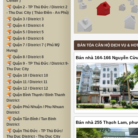
Center )
Quận 2 - TP Thủ Đức / District 2
- Thu Duc City ( Thảo Điền - An Phú)
Quận 3 / District 3
Quận 4 / District 4
Quận 5 / District 5
Quận 6 / District 6
Quận 7 / District 7 ( Phú Mỹ
BÁN TÒA CĂN HỘ DỊCH VỤ & HOTEL
Hưng)
Quận 8 / District 8
Bán nhà 164-166 Nguyễn Cừ
Quận 9 - TP Thủ Đức / District 9-
Nhì, Quận Tân Phú, diện tích 
Thu Duc City
Quận 10 / District 10
Quận 11 / District 11
Quận 12 / District 12
Quận Bình Thạnh / Binh Thanh
District
Quận Phú Nhuận / Phu Nhuan
District
Quận Tân Bình / Tan Binh
Bán nhà 255 Thạch Lam, ph
District
Tân Phú, diện tích 187m2, giá
Quận Thủ Đức - TP Thủ Đức/
Thu Duc District - Thu Duc City