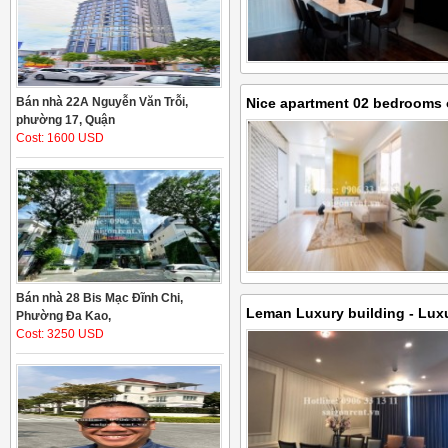
Bán nhà 22A Nguyễn Văn Trỗi,
Nice apartment 02 bedrooms o
phường 17, Quận
Vo Van Tan Street, District 3
Cost: 1600 USD
Bán nhà 28 Bis Mạc Đĩnh Chi,
Leman Luxury building - Lux
Phường Đa Kao,
Cost: 3250 USD
bedrooms on 20th floor for r
Chieu street, District 3 - 87