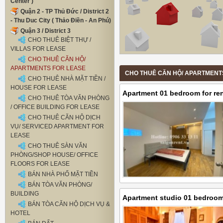
Center )
Quận 2 - TP Thủ Đức / District 2
- Thu Duc City ( Thảo Điền - An Phú)
Quận 3 / District 3
CHO THUÊ BIỆT THỰ /
VILLAS FOR LEASE
CHO THUÊ CĂN HỘ/
APARTMENTS FOR LEASE
CHO THUÊ CĂN HỘ/ APARTMENTS F
CHO THUÊ NHÀ MẶT TIỀN /
HOUSE FOR LEASE
Apartment 01 bedroom for ren
CHO THUÊ TÒA VĂN PHÒNG
District 3 - 30sqm - 350USD( 
/ OFFICE BUILDING FOR LEASE
CHO THUÊ CĂN HỘ DỊCH
VỤ/ SERVICED APARTMENT FOR
LEASE
CHO THUÊ SÀN VĂN
PHÒNG/SHOP HOUSE/ OFFICE
FLOORS FOR LEASE
BÁN NHÀ PHỐ MẶT TIỀN
BÁN TÒA VĂN PHÒNG/
BUILDING
Apartment studio 01 bedroom 
BÁN TÒA CĂN HỘ DỊCH VỤ &
on Cach Mang Thang 8 street, 
HOTEL