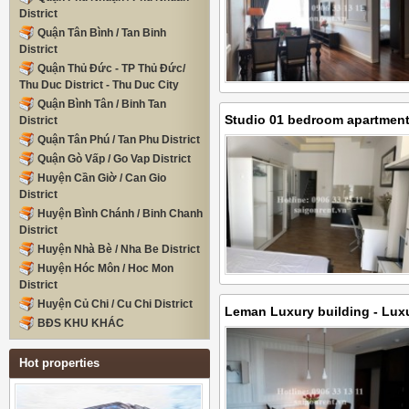
District
Quận Tân Bình / Tan Binh
District
Quận Thủ Đức - TP Thủ Đức/
Thu Duc District - Thu Duc City
Quận Bình Tân / Binh Tan
Studio 01 bedroom apartment 
District
Quận Tân Phú / Tan Phu District
on Tran Huy Lieu street, ward 
Quận Gò Vấp / Go Vap District
300 USD
Huyện Cần Giờ / Can Gio
District
Huyện Bình Chánh / Binh Chanh
District
Huyện Nhà Bè / Nha Be District
Huyện Hóc Môn / Hoc Mon
District
Huyện Củ Chi / Cu Chi District
Leman Luxury building - Lux
BĐS KHU KHÁC
bedrooms on 16th floor for r
Chieu street, District 3 - 75s
Hot properties