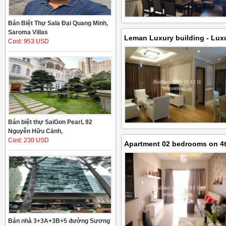
Bán Biệt Thự Sala Đại Quang Minh,
Saroma Villas
Leman Luxury building - Lux
Cost: 953 USD
bedrooms for rent on Nguyen 
District 3 - 75sqm - 2200USD
Bán biệt thự SaiGon Pearl, 92
Nguyễn Hữu Cảnh,
Cost: 230 USD
Apartment 02 bedrooms on 4th
for rent on Cach Mang Thang 
District 3 - 70sqm - 550 USD
Bán nhà 3+3A+3B+5 đường Sương