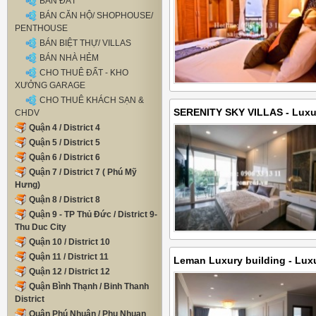
500USD
BÁN ĐẤT
BÁN CĂN HỘ/ SHOPHOUSE/
PENTHOUSE
BÁN BIỆT THỰ/ VILLAS
BÁN NHÀ HẺM
CHO THUÊ ĐẤT - KHO
XƯỞNG GARAGE
CHO THUÊ KHÁCH SẠN &
SERENITY SKY VILLAS - Luxur
CHDV
Quận 4 / District 4
bedrooms with private swimmi
Quận 5 / District 5
Dien Bien Phu street, Ward 7, 
Quận 6 / District 6
4500 USD
Quận 7 / District 7 ( Phú Mỹ
Hưng)
Quận 8 / District 8
Quận 9 - TP Thủ Đức / District 9-
Thu Duc City
Quận 10 / District 10
Quận 11 / District 11
Leman Luxury building - Lux
Quận 12 / District 12
bedrooms on 22th floor for r
Quận Bình Thạnh / Binh Thanh
Chieu street, District 3 - 85s
District
Quận Phú Nhuận / Phu Nhuan