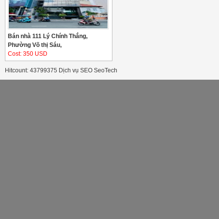
Bán nhà 111 Lý Chính Thắng,
Phường Võ thị Sáu,
Cost: 350 USD
Hitcount: 43799375
Dịch vụ SEO
SeoTech