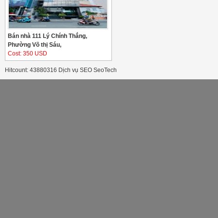
Bán nhà 111 Lý Chính Thắng,
Phường Võ thị Sáu,
Cost: 350 USD
Hitcount: 43880316
Dịch vụ SEO
SeoTech