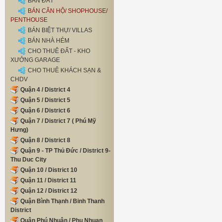
BÁN ĐẤT
BÁN CĂN HỘ/ SHOPHOUSE/
PENTHOUSE
BÁN BIỆT THỰ/ VILLAS
BÁN NHÀ HẺM
CHO THUÊ ĐẤT - KHO
XƯỞNG GARAGE
CHO THUÊ KHÁCH SẠN &
CHDV
Quận 4 / District 4
Quận 5 / District 5
Quận 6 / District 6
Quận 7 / District 7 ( Phú Mỹ
Hưng)
Quận 8 / District 8
Quận 9 - TP Thủ Đức / District 9-
Thu Duc City
Quận 10 / District 10
Quận 11 / District 11
Quận 12 / District 12
Quận Bình Thạnh / Binh Thanh
District
Quận Phú Nhuận / Phu Nhuan