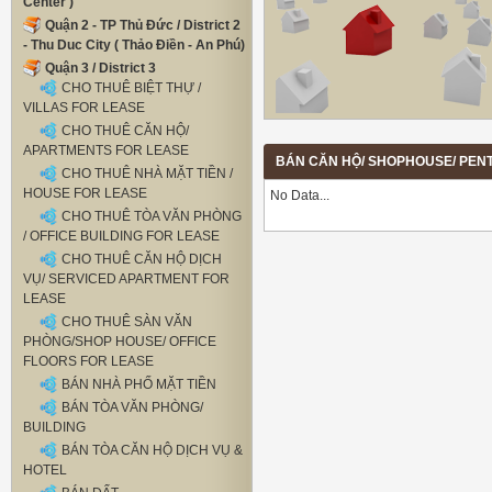
Center )
Quận 2 - TP Thủ Đức / District 2
- Thu Duc City ( Thảo Điền - An Phú)
Quận 3 / District 3
CHO THUÊ BIỆT THỰ /
VILLAS FOR LEASE
CHO THUÊ CĂN HỘ/
APARTMENTS FOR LEASE
BÁN CĂN HỘ/ SHOPHOUSE/ PENTHO
CHO THUÊ NHÀ MẶT TIỀN /
HOUSE FOR LEASE
No Data...
CHO THUÊ TÒA VĂN PHÒNG
/ OFFICE BUILDING FOR LEASE
CHO THUÊ CĂN HỘ DỊCH
VỤ/ SERVICED APARTMENT FOR
LEASE
CHO THUÊ SÀN VĂN
PHÒNG/SHOP HOUSE/ OFFICE
FLOORS FOR LEASE
BÁN NHÀ PHỐ MẶT TIỀN
BÁN TÒA VĂN PHÒNG/
BUILDING
BÁN TÒA CĂN HỘ DỊCH VỤ &
HOTEL