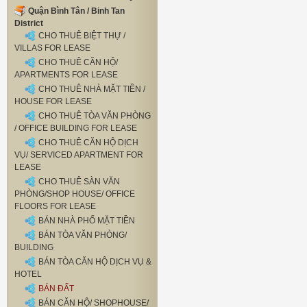
Quận Bình Tân / Binh Tan
District
CHO THUÊ BIỆT THỰ /
VILLAS FOR LEASE
CHO THUÊ CĂN HỘ/
APARTMENTS FOR LEASE
CHO THUÊ NHÀ MẶT TIỀN /
HOUSE FOR LEASE
CHO THUÊ TÒA VĂN PHÒNG
/ OFFICE BUILDING FOR LEASE
CHO THUÊ CĂN HỘ DỊCH
VỤ/ SERVICED APARTMENT FOR
LEASE
CHO THUÊ SÀN VĂN
PHÒNG/SHOP HOUSE/ OFFICE
FLOORS FOR LEASE
BÁN NHÀ PHỐ MẶT TIỀN
BÁN TÒA VĂN PHÒNG/
BUILDING
BÁN TÒA CĂN HỘ DỊCH VỤ &
HOTEL
BÁN ĐẤT
BÁN CĂN HỘ/ SHOPHOUSE/