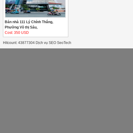
Bán nhà 111 Lý Chính Thắng,
Phường Võ thị Sáu,
Cost: 350 USD
Hitcount: 43877304
Dịch vụ SEO
SeoTech