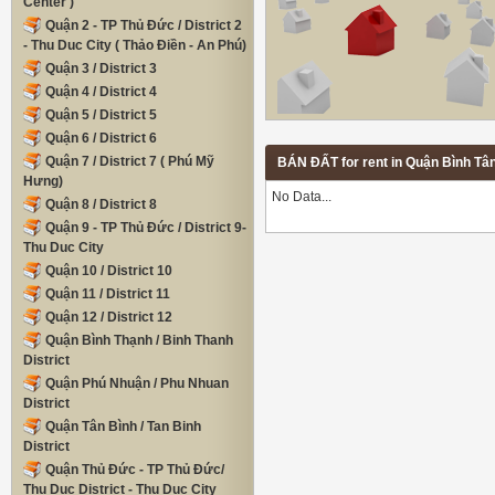
Center )
Quận 2 - TP Thủ Đức / District 2
- Thu Duc City ( Thảo Điền - An Phú)
Quận 3 / District 3
Quận 4 / District 4
Quận 5 / District 5
Quận 6 / District 6
Quận 7 / District 7 ( Phú Mỹ
BÁN ĐẤT for rent in Quận Bình Tâ
Hưng)
No Data...
Quận 8 / District 8
Quận 9 - TP Thủ Đức / District 9-
Thu Duc City
Quận 10 / District 10
Quận 11 / District 11
Quận 12 / District 12
Quận Bình Thạnh / Binh Thanh
District
Quận Phú Nhuận / Phu Nhuan
District
Quận Tân Bình / Tan Binh
District
Quận Thủ Đức - TP Thủ Đức/
Thu Duc District - Thu Duc City