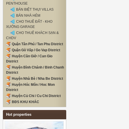
PENTHOUSE
BÁN BIỆT THỰ/ VILLAS
BÁN NHÀ HẺM
CHO THUÊ ĐẤT - KHO
XƯỞNG GARAGE
CHO THUÊ KHÁCH SẠN &
CHDV
Quận Tân Phú / Tan Phu District
Quận Gò Vấp / Go Vap District
Huyện Cần Giờ / Can Gio
District
Huyện Bình Chánh / Binh Chanh
District
Huyện Nhà Bè / Nha Be District
Huyện Hóc Môn / Hoc Mon
District
Huyện Củ Chi / Cu Chi District
BĐS KHU KHÁC
Hot properties