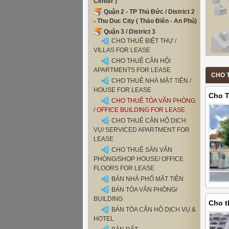
Center )
Quận 2 - TP Thủ Đức / District 2
- Thu Duc City ( Thảo Điền - An Phú)
Quận 3 / District 3
CHO THUÊ BIỆT THỰ /
VILLAS FOR LEASE
CHO THUÊ CĂN HỘ/
APARTMENTS FOR LEASE
CHO T
CHO THUÊ NHÀ MẶT TIỀN /
HOUSE FOR LEASE
Cho T
CHO THUÊ TÒA VĂN PHÒNG
/ OFFICE BUILDING FOR LEASE
CHO THUÊ CĂN HỘ DỊCH
VỤ/ SERVICED APARTMENT FOR
LEASE
CHO THUÊ SÀN VĂN
PHÒNG/SHOP HOUSE/ OFFICE
FLOORS FOR LEASE
BÁN NHÀ PHỐ MẶT TIỀN
BÁN TÒA VĂN PHÒNG/
BUILDING
Cho t
BÁN TÒA CĂN HỘ DỊCH VỤ &
tỷ đồ
HOTEL