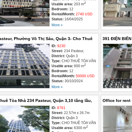
2
PHÒNG / OFFICE
Usable area:
203 m
BUILDING FOR LEASE
Bedroom:
12
Rental/Month:
2740 USD
Status:
16/04/2025
More »
asteur, Phường Võ Thị Sáu, Quận 3- Cho Thuê
391 ĐIỆN BIÊN
0 USD
ID:
9230
Giá Cho Thuê 
Street:
234 Pasteur,
Phường Võ Thị Sáu,
District:
Quận 3
Type:
CHO THUÊ TÒA VĂN
2
PHÒNG / OFFICE
Usable area:
600 m
BUILDING FOR LEASE
Bedroom:
12
Rental/Month:
50000 USD
Status:
30/10/2024
More »
huê Tòa Nhà 234 Pasteur, Quận 3,10 tầng lầu,
Office for rent
2, 50.000 USD - 1.3 Tỷ/ tháng
ID:
8761
30sqm - 350 U
Street:
22.57m x 26.7m
District:
Quận 3
Type:
CHO THUÊ TÒA VĂN
2
PHÒNG / OFFICE
Usable area:
6300 m