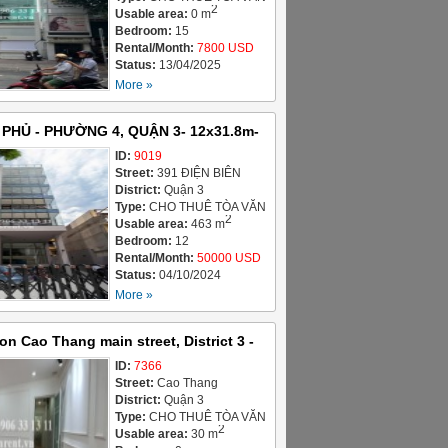
2
PHÒNG / OFFICE
Usable area:
0 m
BUILDING FOR LEASE
Bedroom:
15
Rental/Month:
7800 USD
Status:
13/04/2025
More »
 PHỦ - PHƯỜNG 4, QUẬN 3- 12x31.8m-
1.250.000.000 VND ( 50.000 USD)
ID:
9019
Street:
391 ĐIỆN BIÊN
PHỦ, PHƯỜNG 4,
District:
Quận 3
Type:
CHO THUÊ TÒA VĂN
2
PHÒNG / OFFICE
Usable area:
463 m
BUILDING FOR LEASE
Bedroom:
12
Rental/Month:
50000 USD
Status:
04/10/2024
More »
 on Cao Thang main street, District 3 -
SD
ID:
7366
Street:
Cao Thang
District:
Quận 3
Type:
CHO THUÊ TÒA VĂN
2
PHÒNG / OFFICE
Usable area:
30 m