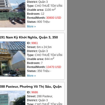
District:
Quận 3
Type:
CHO THUÊ TÒA VĂN
2
PHÒNG / OFFICE
Usable area:
1100 m
BUILDING FOR LEASE
Bedroom:
12
Rental/Month:
30800 USD
Status:
800 Triệu-
26/04/2026- CN
More »
191 Nam Kỳ Khởi Nghĩa, Quận 3, 350
ID:
9961
Street:
6m x 24,5m
District:
Quận 3
Type:
CHO THUÊ TÒA VĂN
2
PHÒNG / OFFICE
Usable area:
844 m
BUILDING FOR LEASE
Bedroom:
7
Rental/Month:
13470 USD
Status:
350 Triệu -
15/04/2026
More »
288 Pasteur, Phường Võ Thị Sáu, Quận
ử dụng 680m2, giá cho thuê 200 triệu/
ID:
9686
Street:
288 Pasteur,
USD)
Phường Võ Thị Sáu
District:
Quận 3
Type:
CHO THUÊ TÒA VĂN