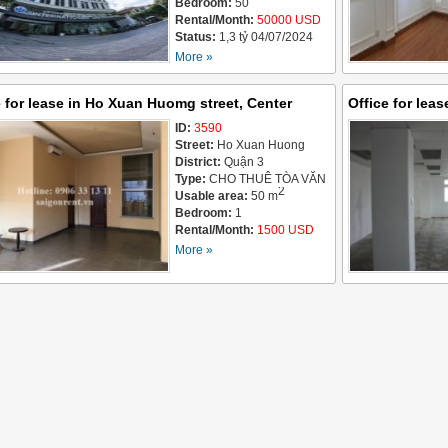
BUILDING FOR LEASE
Bedroom:
50
Rental/Month:
50000 USD
Status:
1,3 tỷ 04/07/2024
More »
e for lease in Ho Xuan Huomg street, Center
Office for leas
ict 3- 5 x10m2 - 1500 USD
ID:
3590
ward 6, Distri
Street:
Ho Xuan Huong
70sqm - 1750 
District:
Quận 3
Type:
CHO THUÊ TÒA VĂN
2
PHÒNG / OFFICE
Usable area:
50 m
BUILDING FOR LEASE
Bedroom:
1
Rental/Month:
1500 USD
More »