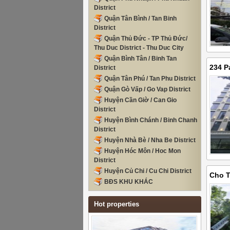
District
Quận Tân Bình / Tan Binh
District
Quận Thủ Đức - TP Thủ Đức/
Thu Duc District - Thu Duc City
Quận Bình Tân / Binh Tan
234 P
District
Quận Tân Phú / Tan Phu District
50.00
Quận Gò Vấp / Go Vap District
Huyện Cần Giờ / Can Gio
District
Huyện Bình Chánh / Binh Chanh
District
Huyện Nhà Bè / Nha Be District
Huyện Hóc Môn / Hoc Mon
District
Huyện Củ Chi / Cu Chi District
Cho T
BĐS KHU KHÁC
6000m
Hot properties