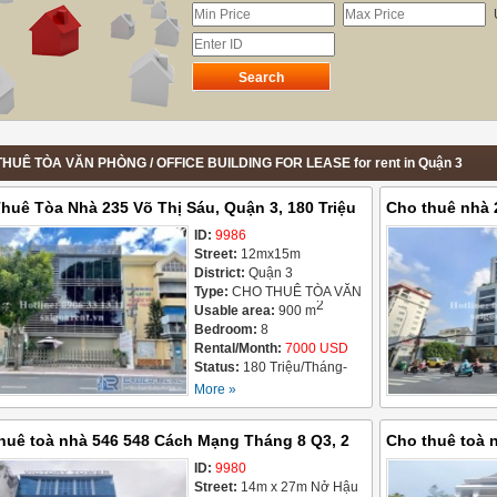
HUÊ TÒA VĂN PHÒNG / OFFICE BUILDING FOR LEASE for rent in Quận 3
huê Tòa Nhà 235 Võ Thị Sáu, Quận 3, 180 Triệu
Cho thuê nhà 
ID:
9986
1Tỷ Đồng
Street:
12mx15m
District:
Quận 3
Type:
CHO THUÊ TÒA VĂN
2
PHÒNG / OFFICE
Usable area:
900 m
BUILDING FOR LEASE
Bedroom:
8
Rental/Month:
7000 USD
Status:
180 Triệu/Tháng-
12/05/2026
More »
huê toà nhà 546 548 Cách Mạng Tháng 8 Q3, 2
Cho thuê toà n
ng/tháng
ID:
9980
Street:
14m x 27m Nở Hậu