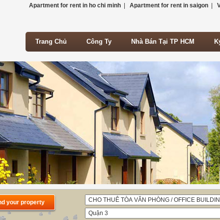
Apartment for rent in ho chi minh
|
Apartment for rent in saigon
|
V
Trang Chủ
Công Ty
Nhà Bán Tại TP HCM
K
Trang Chủ
Công Ty
Nhà Bán Tại TP HCM
K
nd your property