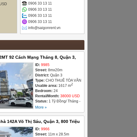
0906 33 13 11
USD
0906 33 13 11
0906 33 13 11
0906 33 13 11
info@saigonrent.vn
2MT 92 Cách Mạng Tháng 8, Quận 3,
ID:
9985
Street:
8mx20m
District:
Quận 3
Type:
CHO THUÊ TÒA VĂN
2
PHÒNG / OFFICE
Usable area:
1617 m
BUILDING FOR LEASE
Bedroom:
24
Rental/Month:
38000 USD
Status:
1 Tỷ Đồng/ Tháng -
26/04/2026
More »
hà 142A Võ Thị Sáu, Quận 3, 800 Triệu
ID:
9966
Street:
11m x 28.5m