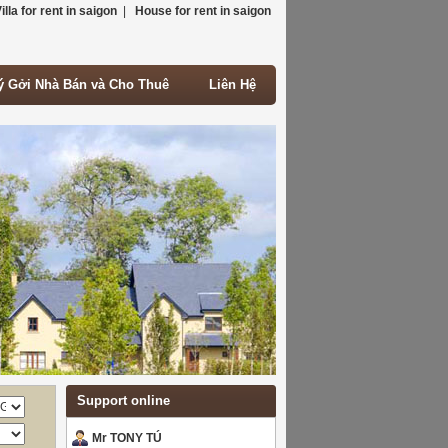
illa for rent in saigon
|
House for rent in saigon
ý Gởi Nhà Bán và Cho Thuê
Liên Hệ
ý Gởi Nhà Bán và Cho Thuê
Liên Hệ
Support online
Mr TONY TÚ