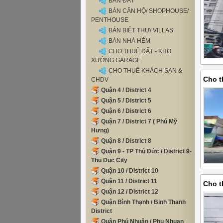
BÁN ĐẤT
BÁN CĂN HỘ/ SHOPHOUSE/
PENTHOUSE
BÁN BIỆT THỰ/ VILLAS
BÁN NHÀ HẺM
CHO THUÊ ĐẤT - KHO
XƯỞNG GARAGE
CHO THUÊ KHÁCH SẠN &
Cho t
CHDV
Quận 4 / District 4
Thuận
Quận 5 / District 5
Quận 6 / District 6
Quận 7 / District 7 ( Phú Mỹ
Hưng)
Quận 8 / District 8
Quận 9 - TP Thủ Đức / District 9-
Thu Duc City
Quận 10 / District 10
Quận 11 / District 11
Cho t
Quận 12 / District 12
Phườn
Quận Bình Thạnh / Binh Thanh
70 tr
District
Quận Phú Nhuận / Phu Nhuan