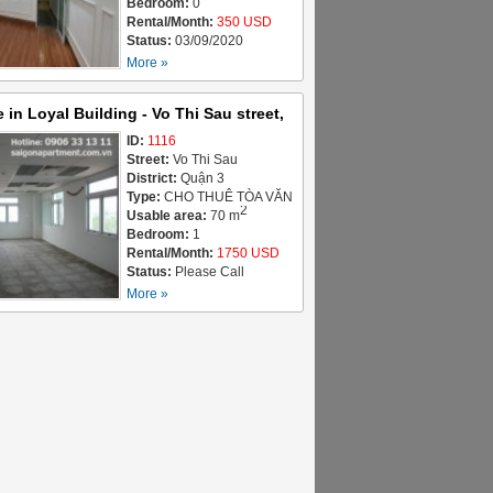
BUILDING FOR LEASE
Bedroom:
0
Rental/Month:
350 USD
Status:
03/09/2020
More »
e in Loyal Building - Vo Thi Sau street,
ct 3-Ho Chi Minh city- 25 USD/ m2 -
ID:
1116
Street:
Vo Thi Sau
USD
District:
Quận 3
Type:
CHO THUÊ TÒA VĂN
2
PHÒNG / OFFICE
Usable area:
70 m
BUILDING FOR LEASE
Bedroom:
1
Rental/Month:
1750 USD
Status:
Please Call
More »