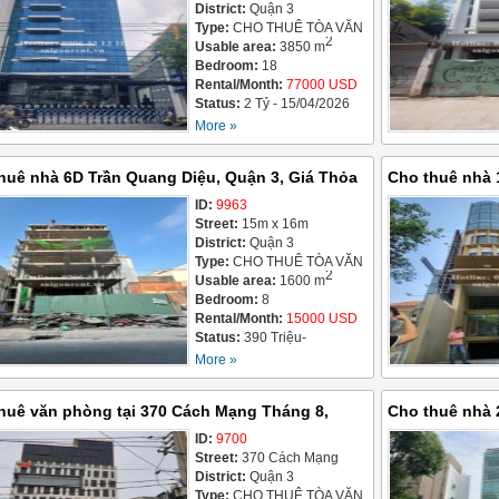
District:
Quận 3
Type:
CHO THUÊ TÒA VĂN
2
PHÒNG / OFFICE
Usable area:
3850 m
BUILDING FOR LEASE
Bedroom:
18
Rental/Month:
77000 USD
Status:
2 Tỷ - 15/04/2026
More »
huê nhà 6D Trần Quang Diệu, Quận 3, Giá Thỏa
Cho thuê nhà 
 0906331311
ID:
9963
Triệu
Street:
15m x 16m
District:
Quận 3
Type:
CHO THUÊ TÒA VĂN
2
PHÒNG / OFFICE
Usable area:
1600 m
BUILDING FOR LEASE
Bedroom:
8
Rental/Month:
15000 USD
Status:
390 Triệu-
24/03/2026
More »
huê văn phòng tại 370 Cách Mạng Tháng 8,
Cho thuê nhà 
g 8, Quận 3, diện tích 203,36m2, giá cho thuê
ID:
9700
3, diện tích s
Street:
370 Cách Mạng
iệu/ tháng ( 2430 USD/month)
tháng ( 7800 
Tháng 8, Phường 8
District:
Quận 3
Type:
CHO THUÊ TÒA VĂN