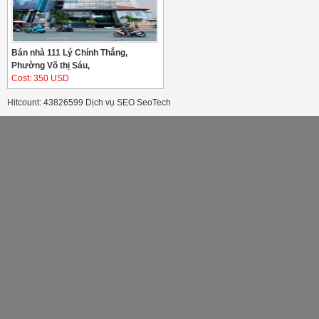
Bán nhà 111 Lý Chính Thắng,
Phường Võ thị Sáu,
Cost: 350 USD
Hitcount: 43826599
Dịch vụ SEO
SeoTech