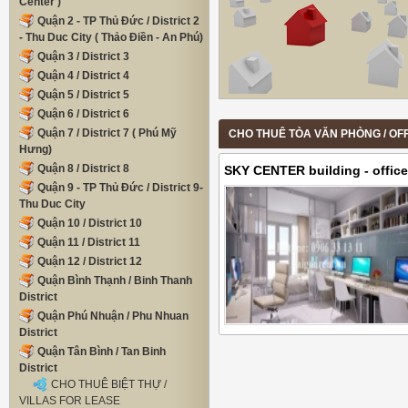
Center )
Quận 2 - TP Thủ Đức / District 2
- Thu Duc City ( Thảo Điền - An Phú)
Quận 3 / District 3
Quận 4 / District 4
Quận 5 / District 5
Quận 6 / District 6
Quận 7 / District 7 ( Phú Mỹ
CHO THUÊ TÒA VĂN PHÒNG / OFFIC
Hưng)
Quận 8 / District 8
SKY CENTER building - office
Quận 9 - TP Thủ Đức / District 9-
street, Tan Binh District - 3
Thu Duc City
Quận 10 / District 10
Quận 11 / District 11
Quận 12 / District 12
Quận Bình Thạnh / Binh Thanh
District
Quận Phú Nhuận / Phu Nhuan
District
Quận Tân Bình / Tan Binh
District
CHO THUÊ BIỆT THỰ /
VILLAS FOR LEASE