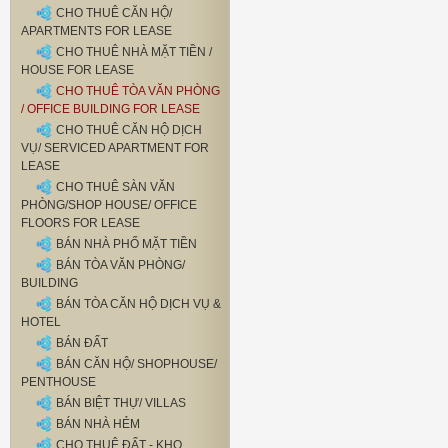
CHO THUÊ CĂN HỘ/
APARTMENTS FOR LEASE
CHO THUÊ NHÀ MẶT TIỀN /
HOUSE FOR LEASE
CHO THUÊ TÒA VĂN PHÒNG
/ OFFICE BUILDING FOR LEASE
CHO THUÊ CĂN HỘ DỊCH
VỤ/ SERVICED APARTMENT FOR
LEASE
CHO THUÊ SÀN VĂN
PHÒNG/SHOP HOUSE/ OFFICE
FLOORS FOR LEASE
BÁN NHÀ PHỐ MẶT TIỀN
BÁN TÒA VĂN PHÒNG/
BUILDING
BÁN TÒA CĂN HỘ DỊCH VỤ &
HOTEL
BÁN ĐẤT
BÁN CĂN HỘ/ SHOPHOUSE/
PENTHOUSE
BÁN BIỆT THỰ/ VILLAS
BÁN NHÀ HẺM
CHO THUÊ ĐẤT - KHO