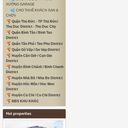
XƯỞNG GARAGE
CHO THUÊ KHÁCH SẠN &
CHDV
Quận Thủ Đức - TP Thủ Đức/
Thu Duc District - Thu Duc City
Quận Bình Tân / Binh Tan
District
Quận Tân Phú / Tan Phu District
Quận Gò Vấp / Go Vap District
Huyện Cần Giờ / Can Gio
District
Huyện Bình Chánh / Binh Chanh
District
Huyện Nhà Bè / Nha Be District
Huyện Hóc Môn / Hoc Mon
District
Huyện Củ Chi / Cu Chi District
BĐS KHU KHÁC
Hot properties