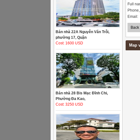
Full na
Phone, 
Email:
Back
Bán nhà 22A Nguyễn Văn Trỗi,
phường 17, Quận
Cost: 1600 USD
Map 
Bán nhà 28 Bis Mạc Đĩnh Chi,
Phường Đa Kao,
Cost: 3250 USD