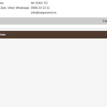
me:
Mr TONY TÚ
Zalo, Viber, Whatsapp:
0906 33 13 11
info@saigonrent.vn
Con
view