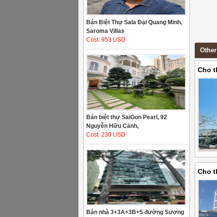
Bán Biệt Thự Sala Đại Quang Minh,
Saroma Villas
Cost: 953 USD
Other
Cho t
Quận 
Bán biệt thự SaiGon Pearl, 92
Nguyễn Hữu Cảnh,
Cost: 230 USD
Cho t
2, 200
Bán nhà 3+3A+3B+5 đường Sương