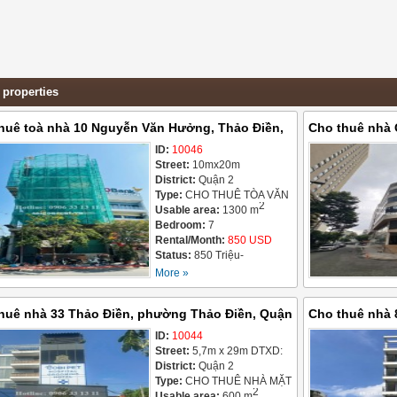
 properties
huê toà nhà 10 Nguyễn Văn Hưởng, Thảo Điền,
Cho thuê nhà
2, 850 Triệu
ID:
10046
Lợi, Quận 2, 8
Street:
10mx20m
District:
Quận 2
Type:
CHO THUÊ TÒA VĂN
2
PHÒNG / OFFICE
Usable area:
1300 m
BUILDING FOR LEASE
Bedroom:
7
Rental/Month:
850 USD
Status:
850 Triệu-
05/08/2026
More »
huê nhà 33 Thảo Điền, phường Thảo Điền, Quận
Cho thuê nhà 
 Triệu
ID:
10044
Văn Hưởng, Th
Street:
5,7m x 29m DTXD:
5,2x17m.
District:
Quận 2
Type:
CHO THUÊ NHÀ MẶT
2
TIỀN / HOUSE FOR LEASE
Usable area:
600 m