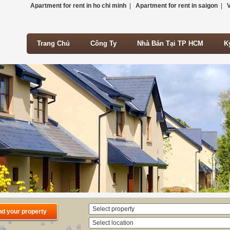
Apartment for rent in ho chi minh
|
Apartment for rent in saigon
|
V
Trang Chủ
Công Ty
Nhà Bán Tại TP HCM
K
Trang Chủ
Công Ty
Nhà Bán Tại TP HCM
K
nd your property