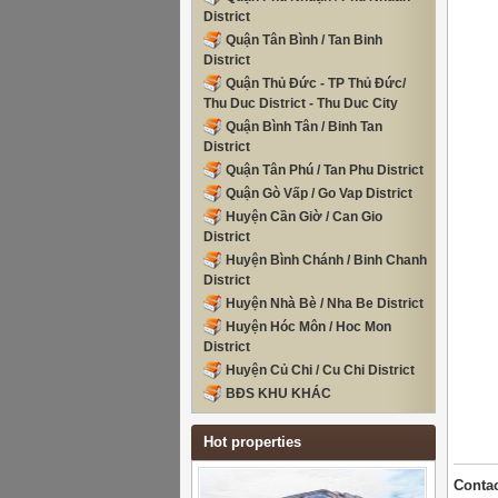
District
Quận Tân Bình / Tan Binh
District
Quận Thủ Đức - TP Thủ Đức/
Thu Duc District - Thu Duc City
Quận Bình Tân / Binh Tan
District
Quận Tân Phú / Tan Phu District
Quận Gò Vấp / Go Vap District
Huyện Cần Giờ / Can Gio
District
Huyện Bình Chánh / Binh Chanh
District
Huyện Nhà Bè / Nha Be District
Huyện Hóc Môn / Hoc Mon
District
Huyện Củ Chi / Cu Chi District
BĐS KHU KHÁC
Hot properties
Contac