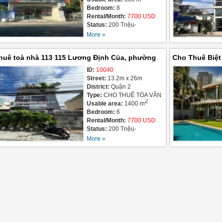
Bedroom:
8
Rental/Month:
7700 USD
Status:
200 Triệu-
05/08/2026
More »
huê toà nhà 113 115 Lương Định Của, phường
Cho Thuê Biệ
ánh, 200 Triệu
ID:
10040
Điền, Quận 2,
Street:
13.2m x 26m
District:
Quận 2
Type:
CHO THUÊ TÒA VĂN
2
PHÒNG / OFFICE
Usable area:
1400 m
BUILDING FOR LEASE
Bedroom:
6
Rental/Month:
7700 USD
Status:
200 Triệu-
05/08/2026
More »