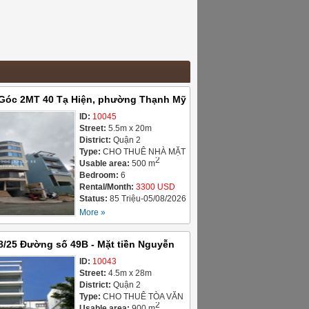
 Góc 2MT 40 Tạ Hiện, phường Thạnh Mỹ
5 Triệu
ID:
10045
Street:
5.5m x 20m
District:
Quận 2
Type:
CHO THUÊ NHÀ MẶT
2
TIỀN / HOUSE FOR LEASE
Usable area:
500 m
Bedroom:
6
Rental/Month:
3300 USD
Status:
85 Triệu-05/08/2026
More »
8/25 Đường số 49B - Mặt tiền Nguyễn
ảo Điền, Quận 2, 260 triệu
ID:
10043
Street:
4.5m x 28m
District:
Quận 2
Type:
CHO THUÊ TÒA VĂN
2
PHÒNG / OFFICE
Usable area:
900 m