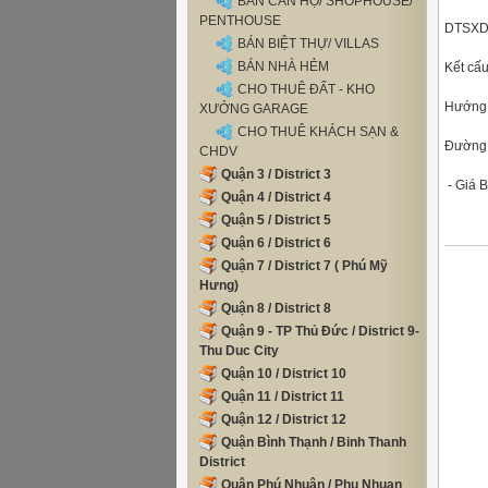
BÁN CĂN HỘ/ SHOPHOUSE/
PENTHOUSE
DTSXD
BÁN BIỆT THỰ/ VILLAS
BÁN NHÀ HẺM
Kết cấu
CHO THUÊ ĐẤT - KHO
Hướng
XƯỞNG GARAGE
CHO THUÊ KHÁCH SẠN &
Đường
CHDV
Quận 3 / District 3
- Giá B
Quận 4 / District 4
Quận 5 / District 5
Quận 6 / District 6
Quận 7 / District 7 ( Phú Mỹ
Hưng)
Quận 8 / District 8
Quận 9 - TP Thủ Đức / District 9-
Thu Duc City
Quận 10 / District 10
Quận 11 / District 11
Quận 12 / District 12
Quận Bình Thạnh / Binh Thanh
District
Quận Phú Nhuận / Phu Nhuan