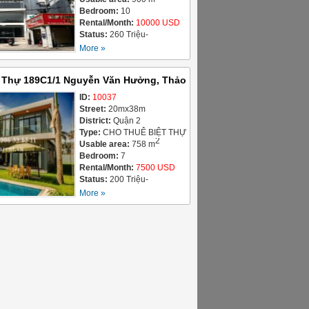
BUILDING FOR LEASE
Bedroom:
10
Rental/Month:
10000 USD
Status:
260 Triệu-
05/08/2026
More »
t Thự 189C1/1 Nguyễn Văn Hưởng, Thảo
 7500 USD
ID:
10037
Street:
20mx38m
District:
Quận 2
Type:
CHO THUÊ BIỆT THỰ
2
/ VILLAS FOR LEASE
Usable area:
758 m
Bedroom:
7
Rental/Month:
7500 USD
Status:
200 Triệu-
04/08/2026- Đã Cho Thuê
More »