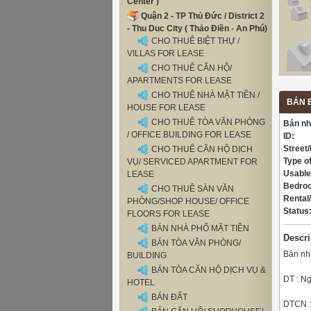
Center )
Quận 2 - TP Thủ Đức / District 2
- Thu Duc City ( Thảo Điền - An Phú)
CHO THUÊ BIỆT THỰ /
VILLAS FOR LEASE
CHO THUÊ CĂN HỘ/
APARTMENTS FOR LEASE
CHO THUÊ NHÀ MẶT TIỀN /
BÁN B
HOUSE FOR LEASE
CHO THUÊ TÒA VĂN PHÒNG
Bán nh
/ OFFICE BUILDING FOR LEASE
ID:
Street/
CHO THUÊ CĂN HỘ DỊCH
Type of
VỤ/ SERVICED APARTMENT FOR
Usable
LEASE
Bedro
CHO THUÊ SÀN VĂN
Rental
PHÒNG/SHOP HOUSE/ OFFICE
Status
FLOORS FOR LEASE
BÁN NHÀ PHỐ MẶT TIỀN
Descri
BÁN TÒA VĂN PHÒNG/
Bán nh
BUILDING
BÁN TÒA CĂN HỘ DỊCH VỤ &
DT : N
HOTEL
BÁN ĐẤT
DTCN :