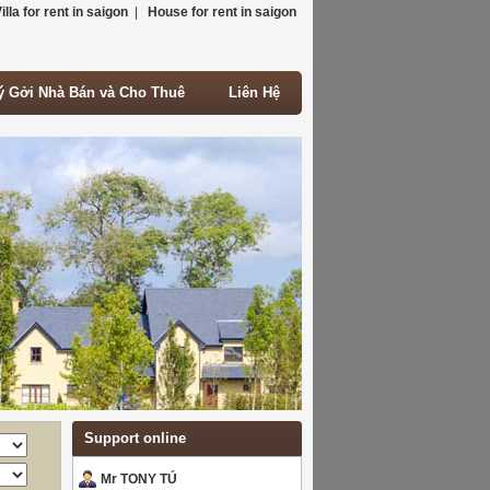
illa for rent in saigon
|
House for rent in saigon
ý Gởi Nhà Bán và Cho Thuê
Liên Hệ
ý Gởi Nhà Bán và Cho Thuê
Liên Hệ
Support online
Mr TONY TÚ