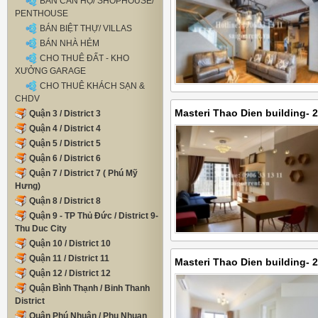
Thao Dien buiding - 4500 US
BÁN CĂN HỘ/ SHOPHOUSE/
PENTHOUSE
BÁN BIỆT THỰ/ VILLAS
BÁN NHÀ HẺM
CHO THUÊ ĐẤT - KHO
XƯỞNG GARAGE
CHO THUÊ KHÁCH SẠN &
CHDV
Masteri Thao Dien building- 
Quận 3 / District 3
Quận 4 / District 4
bedrooms and 02 bathrooms,
Quận 5 / District 5
Quận 6 / District 6
Quận 7 / District 7 ( Phú Mỹ
Hưng)
Quận 8 / District 8
Quận 9 - TP Thủ Đức / District 9-
Thu Duc City
Quận 10 / District 10
Quận 11 / District 11
Masteri Thao Dien building- 
Quận 12 / District 12
View with 02 bedrooms, 02 b
Quận Bình Thạnh / Binh Thanh
USD
District
Quận Phú Nhuận / Phu Nhuan