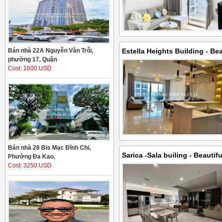
Bán nhà 22A Nguyễn Văn Trỗi,
Estella Heights Building - Be
phường 17, Quận
bedrooms for rent in The Este
Cost: 1600 USD
125sqm, low flloors, 2000 USD
USD Fully Furnished
Bán nhà 28 Bis Mạc Đĩnh Chi,
Sarica -Sala builing - Beauti
Phường Đa Kao,
Cost: 3250 USD
apartment with 139sqm for ren
2300 USD- 55.200.000 VND