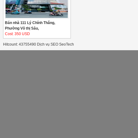
Bán nhà 111 Lý Chính Thắng,
Phường Võ thị Sáu,
Cost: 350 USD
Hitcount: 43755490
Dịch vụ SEO
SeoTech