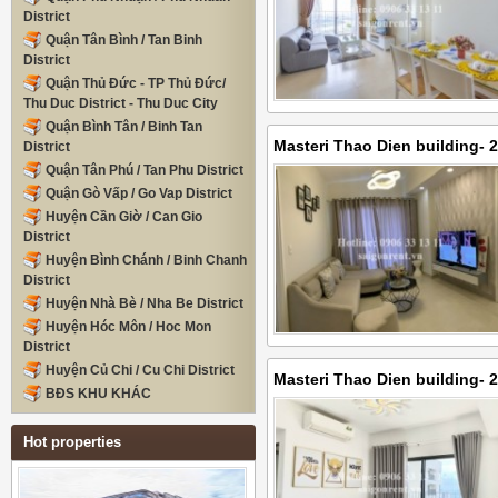
District
Quận Tân Bình / Tan Binh
District
Quận Thủ Đức - TP Thủ Đức/
Thu Duc District - Thu Duc City
Quận Bình Tân / Binh Tan
Masteri Thao Dien building- 
District
Quận Tân Phú / Tan Phu District
View with 02 bedrooms, 02 b
Quận Gò Vấp / Go Vap District
USD
Huyện Cần Giờ / Can Gio
District
Huyện Bình Chánh / Binh Chanh
District
Huyện Nhà Bè / Nha Be District
Huyện Hóc Môn / Hoc Mon
District
Huyện Củ Chi / Cu Chi District
Masteri Thao Dien building- 
BĐS KHU KHÁC
bedrooms, 02 bathrooms, 69
Hot properties