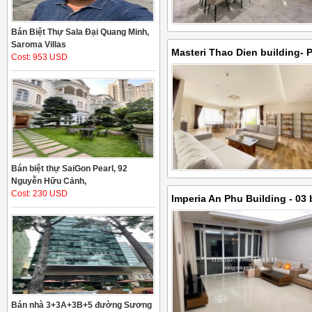
Bán Biệt Thự Sala Đại Quang Minh,
Saroma Villas
Masteri Thao Dien building-
Cost: 953 USD
260sqm with large balcony a
Bán biệt thự SaiGon Pearl, 92
Nguyễn Hữu Cảnh,
Cost: 230 USD
Imperia An Phu Building - 03
floor on Xa Lo Ha Noi street
city - 1000 USD - 24.000.000 
Bán nhà 3+3A+3B+5 đường Sương