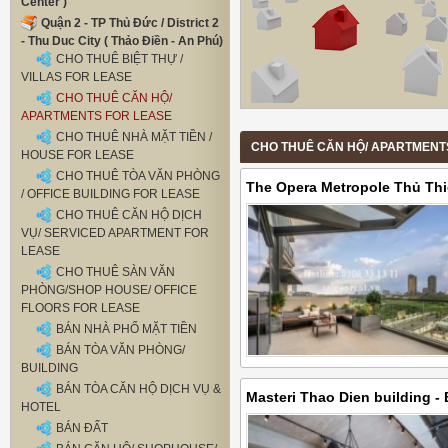
Center )
Quận 2 - TP Thủ Đức / District 2
- Thu Duc City ( Thảo Điền - An Phú)
CHO THUÊ BIỆT THỰ /
VILLAS FOR LEASE
CHO THUÊ CĂN HỘ/
APARTMENTS FOR LEASE
CHO THUÊ NHÀ MẶT TIỀN /
CHO THUÊ CĂN HỘ/ APARTMENTS F
HOUSE FOR LEASE
CHO THUÊ TÒA VĂN PHÒNG
The Opera Metropole Thủ Thi
/ OFFICE BUILDING FOR LEASE
lease 160sqm- Really nice g
CHO THUÊ CĂN HỘ DỊCH
VỤ/ SERVICED APARTMENT FOR
LEASE
CHO THUÊ SÀN VĂN
PHÒNG/SHOP HOUSE/ OFFICE
FLOORS FOR LEASE
BÁN NHÀ PHỐ MẶT TIỀN
BÁN TÒA VĂN PHÒNG/
BUILDING
BÁN TÒA CĂN HỘ DỊCH VỤ &
Masteri Thao Dien building -
HOTEL
Penthouse 03 bedrooms 250sq
BÁN ĐẤT